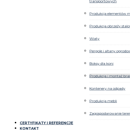
transportowych
Produkcja elementów ma
Produkcja obrzeży stal
Wiaty
Pergole i altany ogrodo
Boksy dla koni
Produkcja i montaż bra
Kontenery na odpady
Produkcja mebli
Zagospodarowanie ter
CERTYFIKATY I REFERENCJE
KONTAKT