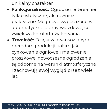
unikalny charakter.
Funkcjonalność:
Ogrodzenia te są nie
tylko estetyczne, ale również
praktyczne. Mogą być wyposażone w
automatyczne bramy wjazdowe, co
zwiększa komfort użytkowania.
Trwałość:
Dzięki zaawansowanym
metodom produkcji, takim jak
cynkowanie ogniowe i malowanie
proszkowe, nowoczesne ogrodzenia
są odporne na warunki atmosferyczne
i zachowują swój wygląd przez wiele
lat.
KONTRASTAL Sp. z o.o., ul. Franciszka Kotuchy 10A, 41-946
Piekary Śląskie
NIP: 6272744456, REGON: 363460973, Nr. KRS: