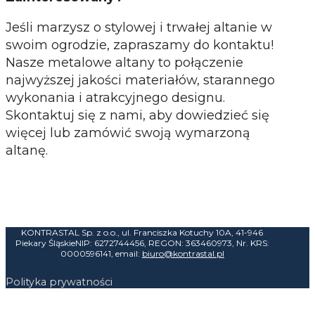
Jeśli marzysz o stylowej i trwałej altanie w
swoim ogrodzie, zapraszamy do kontaktu!
Nasze metalowe altany to połączenie
najwyższej jakości materiałów, starannego
wykonania i atrakcyjnego designu.
Skontaktuj się z nami, aby dowiedzieć się
więcej lub zamówić swoją wymarzoną
altanę.
KONTRASTAL Sp. z o.o., ul. Franciszka Kotuchy 10A, 41-946
Piekary Śląskie
NIP: 6272744456, REGON: 363460973, Nr. KRS:
0000596141, email:
biuro@kontrastal.pl
Polityka prywatności