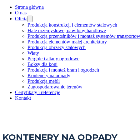
Strona główna
O nas
Oferta
Produkcja konstrukcji i elementów stalowych
Hale przemysłowe, pawilony handlowe
Produkcja przenośników i montaż systemów transporto
Produkcja elementów małej architektury
Produkcja obrzeży stalowych
Wiaty
Pergole i altany ogrodowe
Boksy dla koni
Produkcja i montaż bram i ogrodzeń
Kontenery na odpady
Produkcja mebli
Zagospodarowanie terenów
Certyfikaty i referencje
Kontakt
KONTENERY NA ODPADY