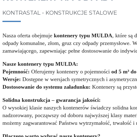
KONTRASTAL - KONSTRUKCJE STALOWE
Nasza oferta obejmuje
kontenery typu MULDA
, które są
odpady komunalne, złom, gruz czy odpady przemysłowe. 
zamawiającego, zapewniając pełne dostosowanie do indywid
Nasze kontenery typu MULDA:
Pojemność:
Oferujemy kontenery o pojemności
od 5 m³ do
Wersje:
Dostępne w wersjach symetrycznych i asymetryczny
Dostosowanie do systemu załadunku:
Kontenery są przys
Solidna konstrukcja – gwarancja jakości:
O wysokiej klasie naszych kontenerów świadczy solidna kons
nadzorowany, począwszy od doboru najwyższej klasy materi
możemy zagwarantować Państwu wytrzymałość, trwałość i 
Dlaczego warto wybrać nasze kontenery?