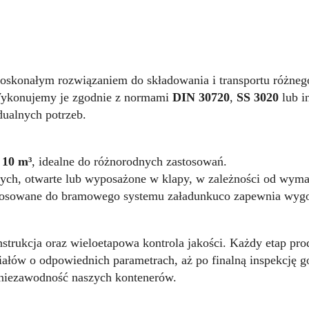
 doskonałym rozwiązaniem do składowania i transportu różneg
Wykonujemy je zgodnie z normami
DIN 30720
,
SS 3020
lub i
ualnych potrzeb.
 10 m³
, idealne do różnorodnych zastosowań.
ch, otwarte lub wyposażone w klapy, w zależności od wymag
tosowane do bramowego systemu załadunkuco zapewnia wygo
trukcja oraz wieloetapowa kontrola jakości. Każdy etap produ
ałów o odpowiednich parametrach, aż po finalną inspekcję 
niezawodność naszych kontenerów.