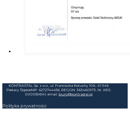
KONTRASTAL Sp. z o.o., ul. Franciszka Kotuchy 10A, 41-946
Piekary Śląskie
NIP: 6272744456, REGON: 363460973, Nr. KRS:
0000596141, email:
biuro@kontrastal.pl
Polityka prywatności