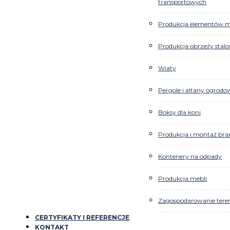
transportowych
Produkcja elementów ma
Produkcja obrzeży stal
Wiaty
Pergole i altany ogrodo
Boksy dla koni
Produkcja i montaż bra
Kontenery na odpady
Produkcja mebli
Zagospodarowanie ter
CERTYFIKATY I REFERENCJE
KONTAKT